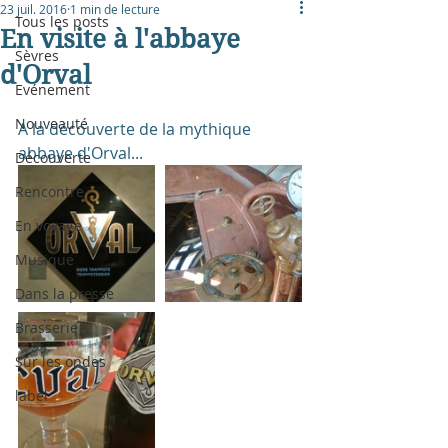
23 juil. 2016
1 min de lecture
Tous les posts
En visite à l'abbaye
Sèvres
d'Orval
Evénement
Nouveauté
A la découverte de la mythique 
abbaye d'Orval...
Découverte
Rencontre
En voyage
Musique
Dans la presse
Brasserie
Sur les ondes
label