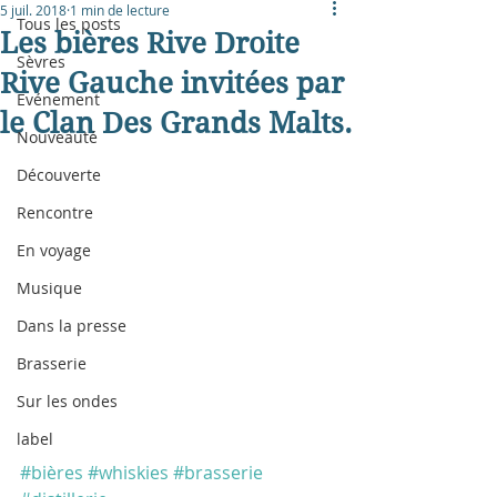
5 juil. 2018
1 min de lecture
Tous les posts
Les bières Rive Droite
Sèvres
Rive Gauche invitées par
Evénement
le Clan Des Grands Malts.
Nouveauté
Découverte
Rencontre
En voyage
Musique
Dans la presse
Brasserie
Sur les ondes
label
#bières
#whiskies
#brasserie