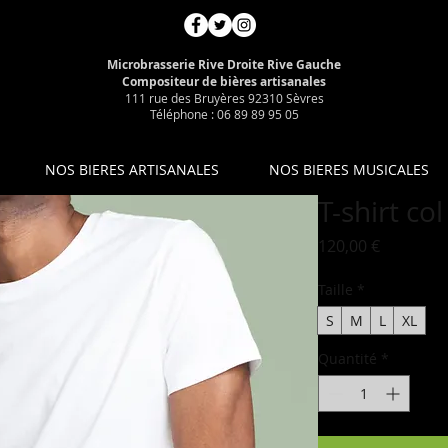
Microbrasserie Rive Droite Rive Gauche
Compositeur de bières artisanales
111 rue des Bruyères 92310 Sèvres
Téléphone : 06 89 89 95 05
NOS BIERES ARTISANALES
NOS BIERES MUSICALES
T-shirt co
Prix
120,00 €
Taille
*
S
M
L
XL
Quantité
*